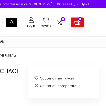
Contactez nous au 05 28 33 36 56 / 06 10 82 22 24 اتصلوا بنا على
0
0
Login
Favoris
GE
THERMITALY
FICHAGE
Ajouter à mes favoris
Ajouter au comparateur