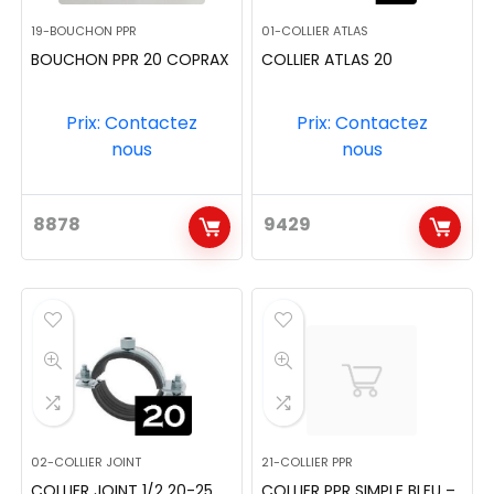
19-BOUCHON PPR
01-COLLIER ATLAS
BOUCHON PPR 20 COPRAX
COLLIER ATLAS 20
Prix: Contactez
Prix: Contactez
nous
nous
8878
9429
02-COLLIER JOINT
21-COLLIER PPR
COLLIER JOINT 1/2 20-25
COLLIER PPR SIMPLE BLEU –