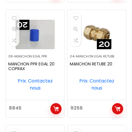
08-MANCHON EGAL PPR
04-MANCHON EGAL RETUBE
MANCHON PPR EGAL 20
MANCHON RETUBE 20
COPRAX
Prix: Contactez
Prix: Contactez
nous
nous
8845
9256