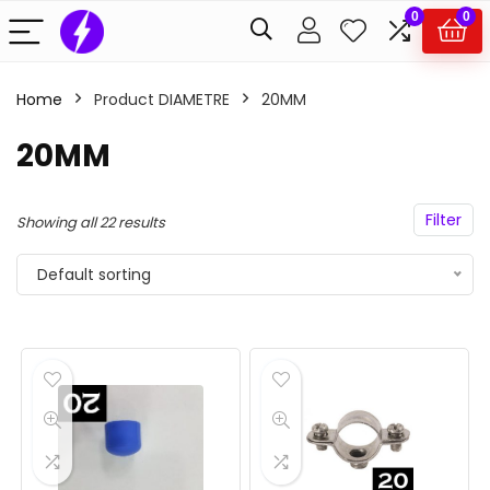
0
0
Home
Product DIAMETRE
20MM
20MM
Filter
Showing all 22 results
Default sorting