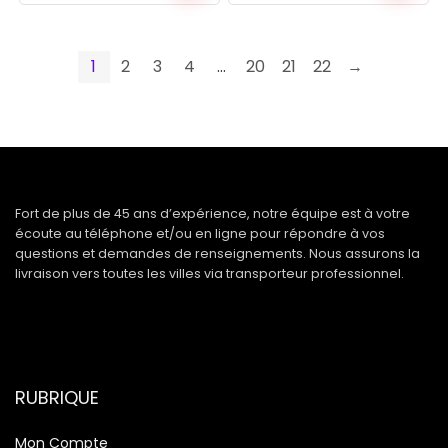
1
2
3
4
…
20
21
22
→
Fort de plus de 45 ans d’expérience, notre équipe est à votre
écoute au téléphone et/ou en ligne pour répondre à vos
questions et demandes de renseignements. Nous assurons la
livraison vers toutes les villes via transporteur professionnel.
RUBRIQUE
Mon Compte