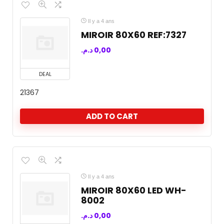
Il y a 4 ans
MIROIR 80X60 REF:7327
د.م.
0,00
DEAL
21367
ADD TO CART
Il y a 4 ans
MIROIR 80X60 LED WH-
8002
د.م.
0,00