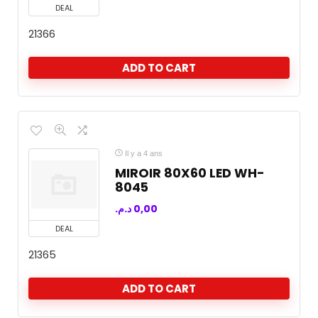
DEAL
21366
ADD TO CART
Il y a 4 ans
MIROIR 80X60 LED WH-
8045
د.م.
0,00
DEAL
21365
ADD TO CART