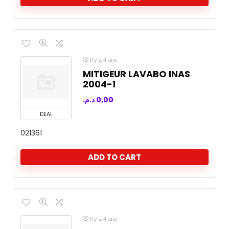
Il y a 4 ans
MITIGEUR LAVABO INAS
2004-1
د.م.
0,00
DEAL
021361
ADD TO CART
Il y a 4 ans