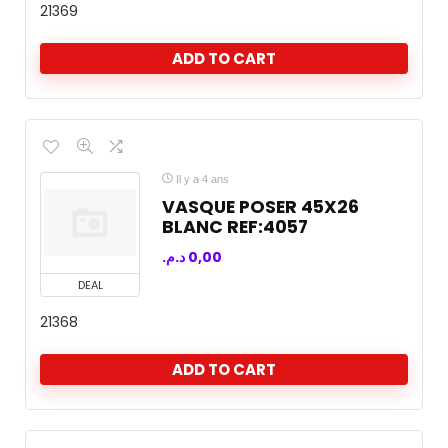
21369
ADD TO CART
Il y a 4 ans
VASQUE POSER 45X26
BLANC REF:4057
د.م.
0,00
DEAL
21368
ADD TO CART