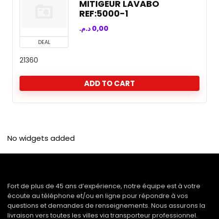
MITIGEUR LAVABO
REF:5000-1
د.م.
0,00
DEAL
21360
ADD TO CART
No widgets added
Fort de plus de 45 ans d’expérience, notre équipe est à votre
écoute au téléphone et/ou en ligne pour répondre à vos
questions et demandes de renseignements. Nous assurons la
livraison vers toutes les villes via transporteur professionnel.