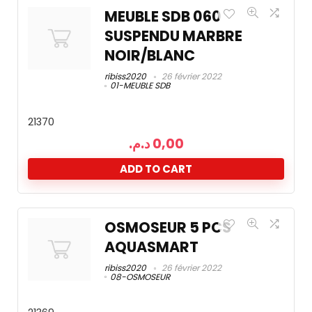
MEUBLE SDB 060
SUSPENDU MARBRE
NOIR/BLANC
ribiss2020
26 février 2022
01-MEUBLE SDB
21370
د.م.
0,00
ADD TO CART
OSMOSEUR 5 PCS
AQUASMART
ribiss2020
26 février 2022
08-OSMOSEUR