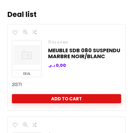
Deal list
Il y a 4 ans
MEUBLE SDB 080 SUSPENDU
MARBRE NOIR/BLANC
د.م.
0,00
DEAL
21371
ADD TO CART