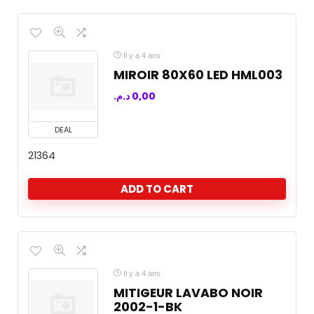
Il y a 4 ans
MIROIR 80X60 LED HML003
د.م.
0,00
DEAL
21364
ADD TO CART
Il y a 4 ans
MITIGEUR LAVABO NOIR
2002-1-BK