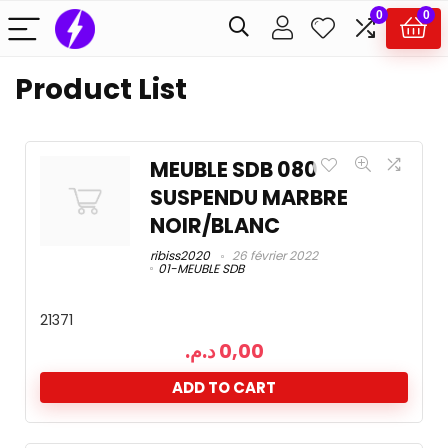
0
0
Product List
MEUBLE SDB 080
SUSPENDU MARBRE
NOIR/BLANC
ribiss2020
26 février 2022
01-MEUBLE SDB
21371
د.م.
0,00
ADD TO CART