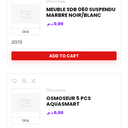
Il y a 4 ans
MEUBLE SDB 060 SUSPENDU
MARBRE NOIR/BLANC
د.م.
0,00
DEAL
21370
ADD TO CART
Il y a 4 ans
OSMOSEUR 5 PCS
AQUASMART
د.م.
0,00
DEAL