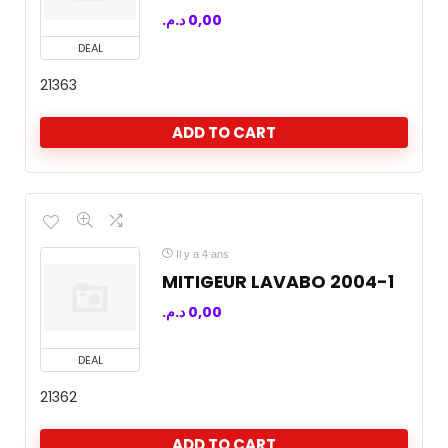
د.م.
0,00
DEAL
21363
ADD TO CART
Il y a 4 ans
MITIGEUR LAVABO 2004-1
د.م.
0,00
DEAL
21362
ADD TO CART