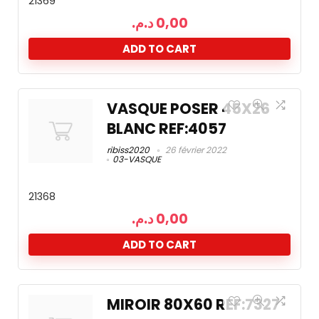
21369
د.م.
0,00
ADD TO CART
VASQUE POSER 45X26
BLANC REF:4057
ribiss2020
26 février 2022
03-VASQUE
21368
د.م.
0,00
ADD TO CART
MIROIR 80X60 REF:7327