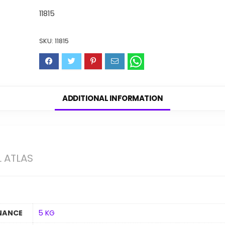
11815
SKU:
11815
ADDITIONAL INFORMATION
L ATLAS
NANCE
5 KG