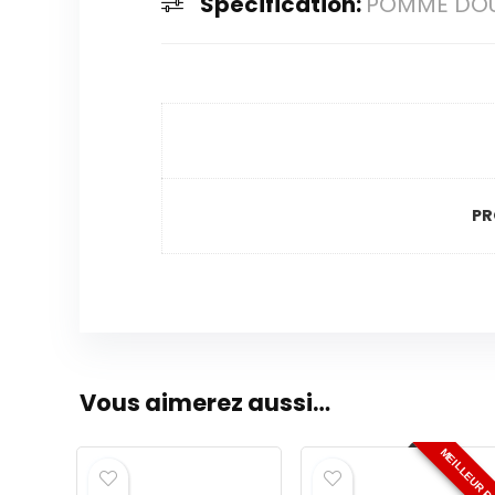
Spécification:
POMME DO
PR
Vous aimerez aussi…
MEILLEUR P