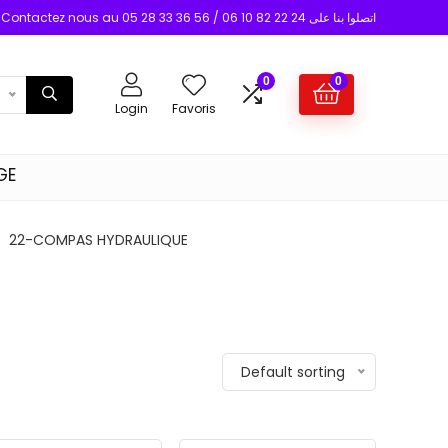
Contactez nous au 05 28 33 36 56 / 06 10 82 22 24 اتصلوا بنا على
0
0
Login
Favoris
GE
22-COMPAS HYDRAULIQUE
Default sorting